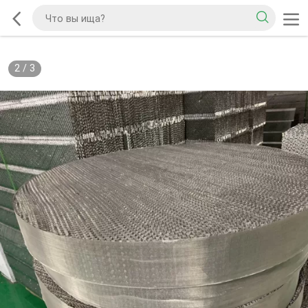
2
/
3