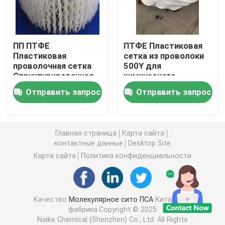
углекислый литий
ПП ПТФЕ
ПТФЕ Пластиковая
Пластиковая
сетка из проволоки
Активированный глинозем
проволочная сетка
500Y для
Структурированная
химического
упаковка 350Y Для
скраббера
Случайная упаковка колонки
Отправить запрос
Отправить запрос
химического
скраббера
структурированная башенная упаковка
Главная страница
Карта сайта
контактные данные
Desktop Site
Лабораторная упаковка
Карта сайта
Политика конфиденциальности
internals перегонной колонны
Качество
Молекулярное сито ПСА
Китайская
фабрика.Copyright © 2025
Шарик глинозема керамический
Naike Chemical (Shenzhen) Co., Ltd. All Rights