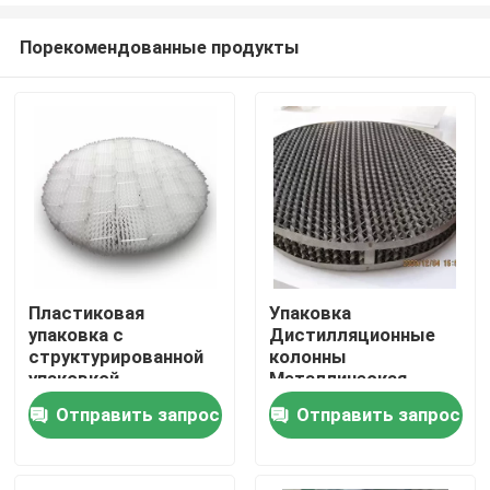
Порекомендованные продукты
Пластиковая
Упаковка
упаковка с
Дистилляционные
Домой
структурированной
колонны
упаковкой
Металлическая
Пластиковая
структурированная
Отправить запрос
Отправить запрос
Продукты
упаковка из
упаковка
гофрированной
Нержавеющая сталь
пластины для
проволока газовая
Видеозаписи
очистки хвостового
упаковка