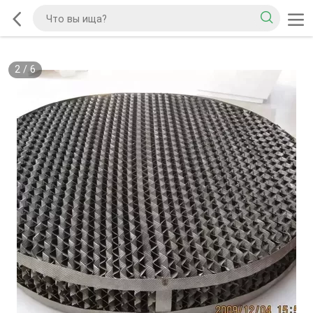
2
/
6