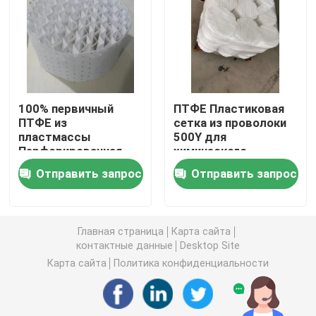
углекислый литий
Активированный глинозем
100% первичный
ПТФЕ Пластиковая
ПТФЕ из
сетка из проволоки
Случайная упаковка колонки
пластмассы
500Y для
Перфорированная
химического
проволочная сетка
скраббера
структурированная башенная упаковка
Отправить запрос
Отправить запрос
Колонна Упаковка
500Y для
переработки
Лабораторная упаковка
Главная страница
Карта сайта
контактные данные
Desktop Site
internals перегонной колонны
Карта сайта
Политика конфиденциальности
Шарик глинозема керамический