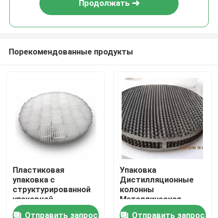
Продолжать
Порекомендованные продукты
Домой
Пластиковая
Упаковка
упаковка с
Дистилляционные
Продукты
структурированной
колонны
упаковкой
Металлическая
Пластиковая
структурированная
Отправить запрос
Отправить запрос
Видеозаписи