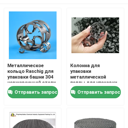
Металлическое
Колонна для
кольцо Raschig для
упаковки
упаковки башни 304
металлической
нержавеющей стали
паллы для упаковки
кольцо Raschig
38 мм для
Домой
Отправить запрос
Отправить запрос
дистилляции
Продукты
Видеозаписи