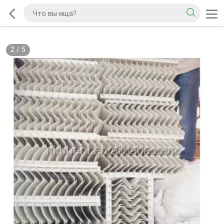
2
/
5