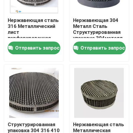
О нас
Нержавеющая сталь
Нержавеющая 304
316 Металлический
Металл Сталь
лист
Структурированная
Экскурсия по заводу
перфорированная
упаковка 304металл
структурированная
316Lметалл
Отправить запрос
Отправить запрос
упаковка 350Y Для
зарегистрировать
Контроль качества
дистилляционной
патент
колонны
Свяжитесь с нами
Запросите цитату
Молекулярное сито ПСА
Структурированная
Нержавеющая сталь
Молекулярный сито зеолит
упаковка 304 316 410
Металлическая