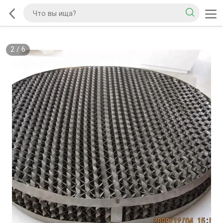
2
/
6