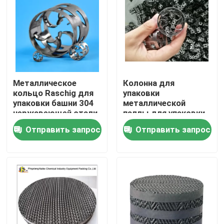
Металлическое
Колонна для
кольцо Raschig для
упаковки
упаковки башни 304
металлической
нержавеющей стали
паллы для упаковки
кольцо Raschig
38 мм для
Отправить запрос
Отправить запрос
дистилляции
Домой
Продукты
Видеозаписи