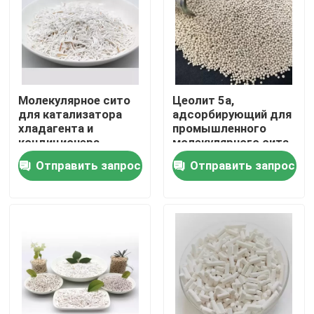
Молекулярное сито
Цеолит 5а,
для катализатора
адсорбирующий для
хладагента и
промышленного
кондиционера
молекулярного сита
Молекулярное сито
Отправить запрос
Отправить запрос
5А
Домой
Продукты
Видеозаписи