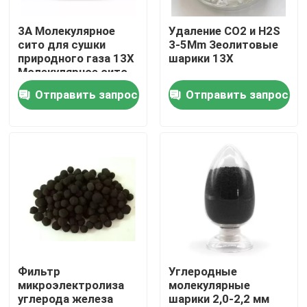
3А Молекулярное
Удаление CO2 и H2S
О нас
сито для сушки
3-5Mm Зеолитовые
природного газа 13X
шарики 13X
Молекулярное сито
Экскурсия по заводу
Зеолит для
Отправить запрос
Отправить запрос
концентратора
кислорода
Контроль качества
Свяжитесь с нами
Запросите цитату
Молекулярное сито ПСА
Фильтр
Углеродные
микроэлектролиза
молекулярные
углерода железа
шарики 2,0-2,2 мм
Молекулярный сито зеолит