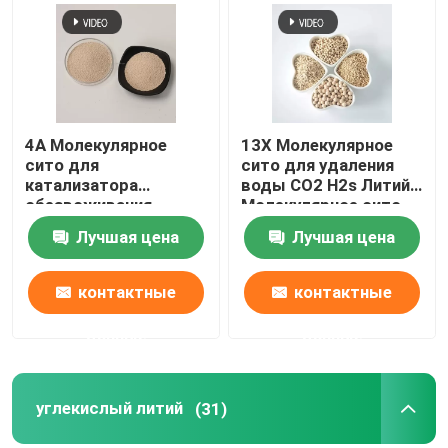
О нас
Экскурсия по заводу
4A Молекулярное
13X Молекулярное
сито для
сито для удаления
Контроль качества
катализатора
воды CO2 H2s Литий
обезвоживания
Молекулярное сито
природного газа
Лучшая цена
Лучшая цена
Кислород Накс
Свяжитесь с нами
Зеолит
контактные
контактные
Запросите цитату
данные
данные
Молекулярное сито ПСА
углекислый литий
(31)
Молекулярный сито зеолит