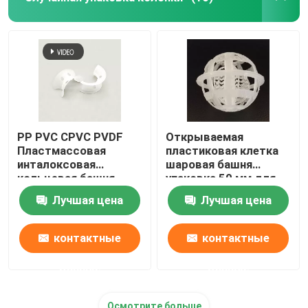
Химические вспомогательные агенты
PP PVC CPVC PVDF
Открываемая
Пластмассовая
пластиковая клетка
инталоксовая
шаровая башня
кольцевая башня
упаковка 50 мм для
очистки воды
Лучшая цена
Лучшая цена
контактные
контактные
данные
данные
Осмотрите больше