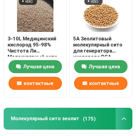
3-10L Медицинский
5A Зеолитовый
кислород 95-98%
молекулярный сито
Чистота Ли
для генератора
Молекулярный сито
кислорода PSA
LIX Зеолит 13X Литий
молекулярный сито
Лучшая цена
Лучшая цена
Зеолит кислород Для
кислорода
концентратора
кислорода
контактные
контактные
Домой
данные
данные
Продукты
Молекулярный сито зеолит
(175)
Видеозаписи