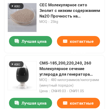
CEC Молекулярное сито
Зеолит с низким содержанием
Na2O Прочность на
раздавление 30-100N LOI 4-7%
MOQ：25kg
Лучшая цена
контактные
данные
CMS-185,200,220,240, 260
Молекулярное сечение
углерода для генератора
азота
MOQ：480 килограммов/килограмм
(минутный порядок)
Цена：CN¥49.03 - CN¥91.05
Лучшая цена
контактные