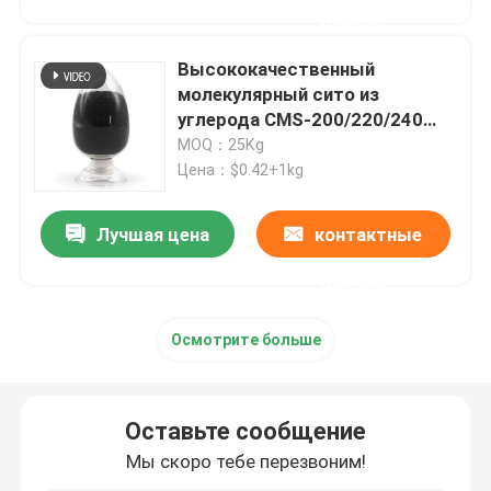
данные
Высококачественный
молекулярный сито из
углерода CMS-200/220/240
для цеолита катализатора
MOQ：25Kg
концентратора азота
Цена：$0.42+1kg
Лучшая цена
контактные
данные
Осмотрите больше
Оставьте сообщение
Мы скоро тебе перезвоним!