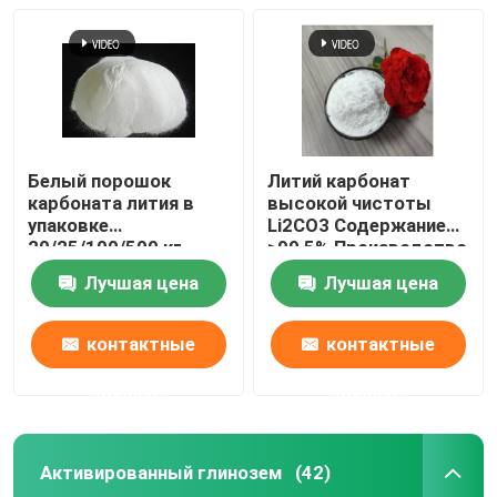
углекислый литий
Активированный глинозем
Белый порошок
Литий карбонат
Случайная упаковка колонки
карбоната лития в
высокой чистоты
упаковке
Li2CO3 Содержание
20/25/100/500 кг
≥99,5% Производство
структурированная башенная упаковка
белого порошка
Лучшая цена
Лучшая цена
Лабораторная упаковка
контактные
контактные
данные
данные
internals перегонной колонны
Активированный глинозем
(42)
Шарик глинозема керамический