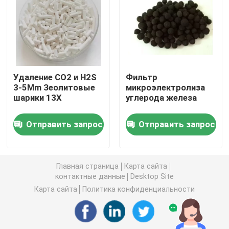
углекислый литий
Активированный глинозем
Удаление CO2 и H2S
Фильтр
3-5Mm Зеолитовые
микроэлектролиза
Случайная упаковка колонки
шарики 13X
углерода железа
структурированная башенная упаковка
Отправить запрос
Отправить запрос
Лабораторная упаковка
Главная страница
Карта сайта
контактные данные
Desktop Site
internals перегонной колонны
Карта сайта
Политика конфиденциальности
Шарик глинозема керамический