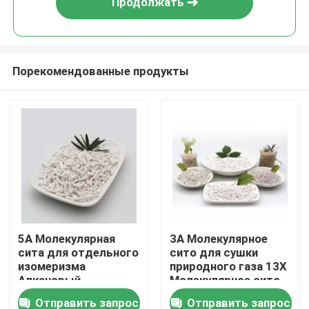
Продолжать
Порекомендованные продукты
Домой
5A Молекулярная
3А Молекулярное
сита для отдельного
сито для сушки
Продукты
изомеризма
природного газа 13X
Алкановый
Молекулярное сито
катализатор Литий
Зеолит для
Отправить запрос
Отправить запрос
Видеозаписи
Молекулярная сита
концентратора