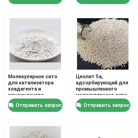
Кислород Mcm 22
кислорода
Зеолит
О нас
Экскурсия по заводу
Контроль качества
Свяжитесь с нами
Молекулярное сито
Цеолит 5а,
для катализатора
адсорбирующий для
хладагента и
промышленного
кондиционера
молекулярного сита
Запросите цитату
Молекулярное сито
Отправить запрос
Отправить запрос
5А
Молекулярное сито ПСА
Молекулярный сито зеолит