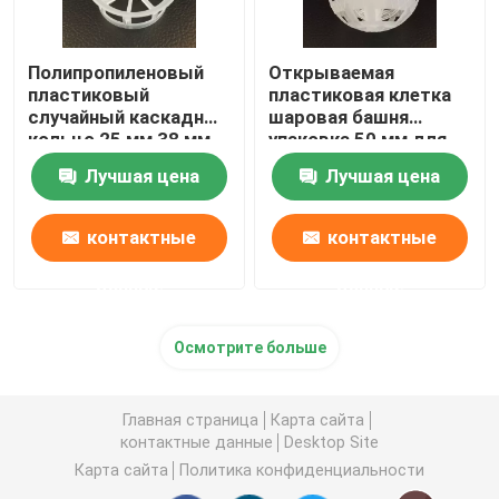
Полипропиленовый
Открываемая
пластиковый
пластиковая клетка
случайный каскадный
шаровая башня
кольцо 25 мм 38 мм
упаковка 50 мм для
50 мм 76 мм
очистки воды
Лучшая цена
Лучшая цена
контактные
контактные
данные
данные
Осмотрите больше
Главная страница
Карта сайта
контактные данные
Desktop Site
Карта сайта
Политика конфиденциальности