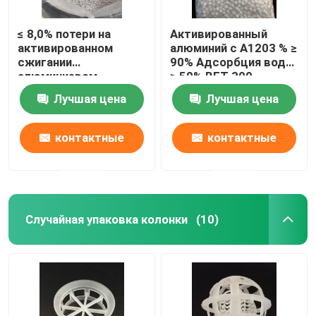
≤ 8,0% потери на
Активированный
активированном
алюминий с A1203 % ≥
сжигании
90% Адсорбция воды
алюминиевом
≥ 50% BET 300-
сушилке для
320m2/g
Лучшая цена
Лучшая цена
повышенного
контроля влажности
контактные
контактные
данные
данные
Случайная упаковка колонки
(10)