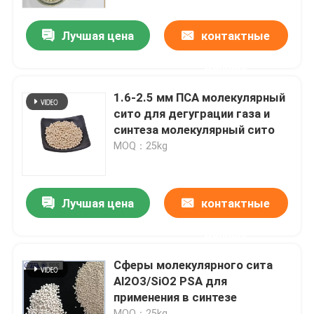
Лучшая цена
контактные
О нас
данные
Экскурсия по заводу
1.6-2.5 мм ПСА молекулярный
сито для дегуграции газа и
Контроль качества
синтеза молекулярный сито
MOQ：25kg
Свяжитесь с нами
Лучшая цена
контактные
Запросите цитату
данные
Молекулярное сито ПСА
Сферы молекулярного сита
Al2O3/SiO2 PSA для
применения в синтезе
Молекулярный сито зеолит
MOQ：25kg