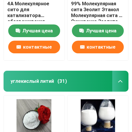
4A Молекулярное
99% Молекулярная
сито для
сита Зеолит Этанол
катализатора
Молекулярная сита 3а
обезвоживания
Сушивание Зеолита
природного газа
Лучшая цена
Лучшая цена
Кислород Накс
Зеолит
контактные
контактные
данные
данные
углекислый литий
(31)