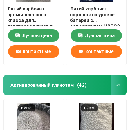
Литий карбонат
Литий карбонат
промышленного
порошок на уровне
класса для
батареи с
полупроводников в
содержанием Li2CO3
упаковке весом 100
≥ 99,5% чистоты
Лучшая цена
Лучшая цена
кг
контактные
контактные
данные
данные
Активированный глинозем
(42)