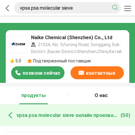
Naike Chemical (Shenzhen) Co., Ltd
2102A, No. 9,Furong Road, Songgang Sub-
District ,Baoan District,Shenzhen,China,Китай
5.0
Подтверженный поставщик
позвони сейчас
контактные
данные
продукты
О нас
vpsa psa molecular sieve онлайн производство
(50)