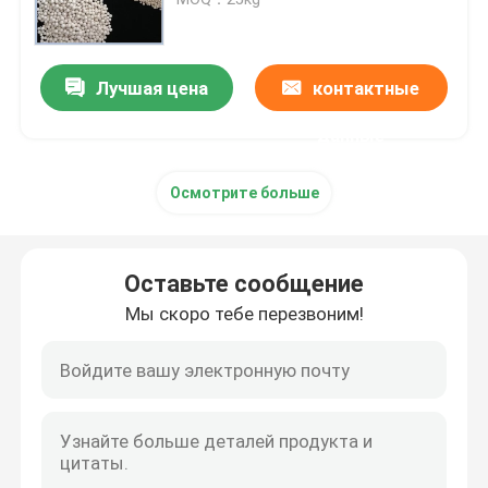
углекислый литий
Лучшая цена
контактные
Активированный глинозем
данные
Осмотрите больше
Случайная упаковка колонки
структурированная башенная упаковка
Оставьте сообщение
Мы скоро тебе перезвоним!
Лабораторная упаковка
internals перегонной колонны
Шарик глинозема керамический