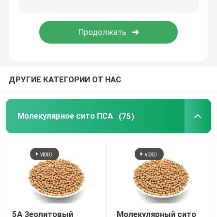
керамическая упаковка башни
Металлическая упаковка башни
ДРУГИЕ КАТЕГОРИИ ОТ НАС
Пластмассовые упаковки для башен
Электролиты литиевых батарей Сушильное средст
Молекулярное сито ПСА
(75)
Керамические биокульки
Сот керамический
средства массовой информации mbbr
5A Зеолитовый
Молекулярный сито