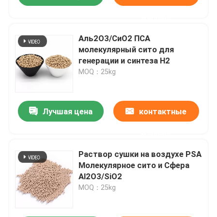
данные
Аль2О3/СиО2 ПСА
молекулярный сито для
генерации и синтеза H2
MOQ：25kg
Лучшая цена
контактные
данные
Раствор сушки на воздухе PSA
Молекулярное сито и Сфера
Al2O3/SiO2
MOQ：25kg