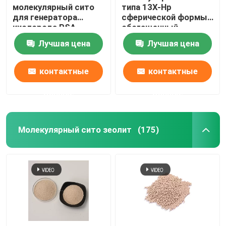
молекулярный сито
типа 13X-Hp
для генератора
сферической формы
Химические вспомогательные агенты
кислорода PSA
обогащенный
молекулярный сито
кислород для
Лучшая цена
Лучшая цена
кислорода
медицинских целей
контактные
контактные
данные
данные
Молекулярный сито зеолит
(175)