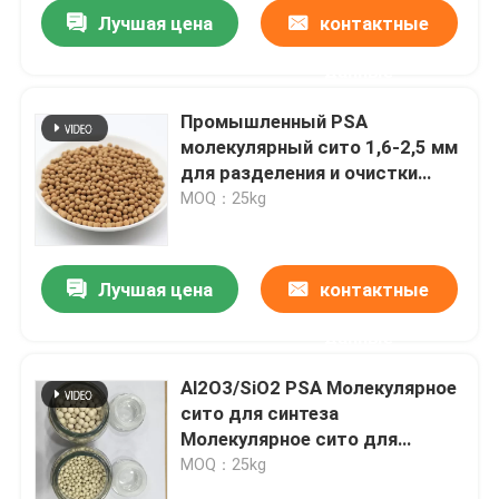
Лучшая цена
контактные
данные
Промышленный PSA
молекулярный сито 1,6-2,5 мм
для разделения и очистки
газов
MOQ：25kg
Лучшая цена
контактные
данные
Домой
Al2O3/SiO2 PSA Молекулярное
сито для синтеза
Продукты
Молекулярное сито для
отделения
MOQ：25kg
Видеозаписи