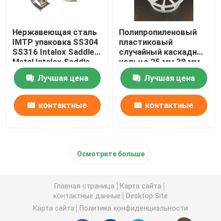
Нержавеющая сталь
Полипропиленовый
IMTP упаковка SS304
пластиковый
SS316 Intalox Saddle
случайный каскадный
Metal Intalox Saddle
кольцо 25 мм 38 мм
50 мм 76 мм
Лучшая цена
Лучшая цена
контактные
контактные
данные
данные
Осмотрите больше
Главная страница
Карта сайта
контактные данные
Desktop Site
Карта сайта
Политика конфиденциальности