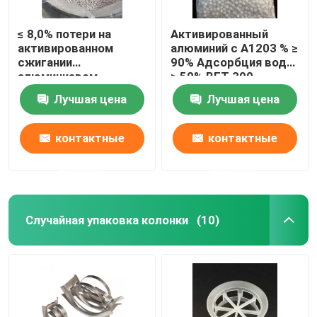
≤ 8,0% потери на
Активированный
активированном
алюминий с A1203 % ≥
сжигании
90% Адсорбция воды
алюминиевом
≥ 50% BET 300-
сушилке для
320m2/g
Лучшая цена
Лучшая цена
повышенного
контроля влажности
контактные
контактные
данные
данные
Случайная упаковка колонки
(10)