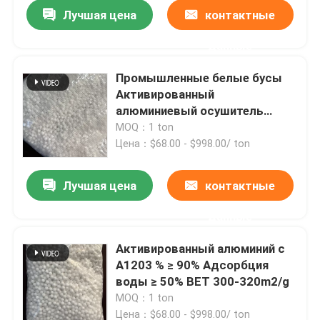
Лучшая цена
контактные
данные
Промышленные белые бусы
Активированный
алюминиевый осушитель
Высокая адсорбция воды
MOQ：1 ton
300-320 м2/г BET
Цена：$68.00 - $998.00/ ton
Лучшая цена
контактные
данные
Домой
Активированный алюминий с
A1203 % ≥ 90% Адсорбция
Продукты
воды ≥ 50% BET 300-320m2/g
MOQ：1 ton
Видеозаписи
Цена：$68.00 - $998.00/ ton