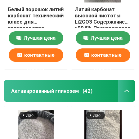
Белый порошок литий
Литий карбонат
карбонат технический
высокой чистоты
класс для
Li2CO3 Содержание
производства
≥99,5% Производство
керамики
белого порошка
Лучшая цена
Лучшая цена
контактные
контактные
данные
данные
Активированный глинозем
(42)