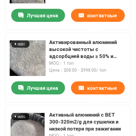
Лучшая цена
контактные
О нас
данные
Экскурсия по заводу
Активированный алюминий
высокой чистоты с
Контроль качества
адсорбцией воды ≥ 50% и
объемом пор cm3/g ≥ 0.35
MOQ：1 ton
Цена：$68.00 - $998.00/ ton
Свяжитесь с нами
Лучшая цена
контактные
Запросите цитату
данные
Молекулярное сито ПСА
Активный алюминий с BET
300-320m2/g для сушилки и
низкой потери при зажигании
Молекулярный сито зеолит
MOQ：1 ton