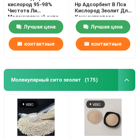
кислород 95-98%
Hp Адсорбент В Пса
Чистота Ли
Кислород Зеолит Для
Химические вспомогательные агенты
Молекулярный сито
Концентратора
LIX Зеолит 13X Литий
Кислорода
Лучшая цена
Лучшая цена
Зеолит кислород Для
концентратора
кислорода
контактные
контактные
данные
данные
Молекулярный сито зеолит
(175)