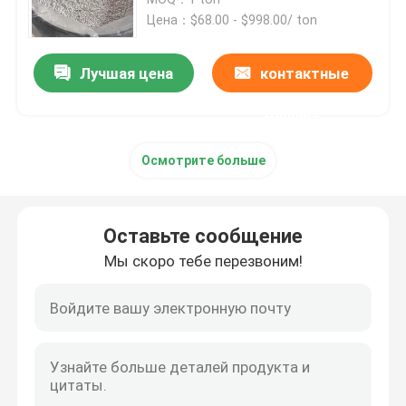
Цена：$68.00 - $998.00/ ton
углекислый литий
Лучшая цена
контактные
Активированный глинозем
данные
Осмотрите больше
Случайная упаковка колонки
структурированная башенная упаковка
Оставьте сообщение
Мы скоро тебе перезвоним!
Лабораторная упаковка
internals перегонной колонны
Шарик глинозема керамический