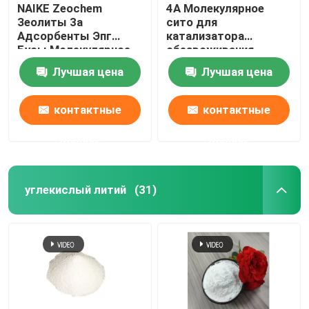
NAIKE Zeochem
4A Молекулярное
Зеолиты 3a
сито для
Адсорбенты Эпг
катализатора
Бусы Молекулярное
обезвоживания
сито
природного газа
Лучшая цена
Лучшая цена
Кислород Накс
Зеолит
контактные
контактные
данные
данные
углекислый литий
(31)