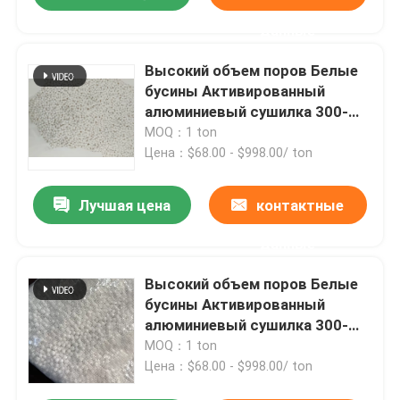
данные
Высокий объем поров Белые
бусины Активированный
алюминиевый сушилка 300-
320 м2/г BET 150-160N
MOQ：1 ton
Цена：$68.00 - $998.00/ ton
Лучшая цена
контактные
данные
Высокий объем поров Белые
бусины Активированный
алюминиевый сушилка 300-
320 м2/г BET 150-160N
MOQ：1 ton
Цена：$68.00 - $998.00/ ton