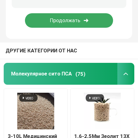
керамическая упаковка башни
Металлическая упаковка башни
ДРУГИЕ КАТЕГОРИИ ОТ НАС
Пластмассовые упаковки для башен
Электролиты литиевых батарей Сушильное средст
Молекулярное сито ПСА
(75)
Керамические биокульки
Сот керамический
средства массовой информации mbbr
3-10L Медицинский
1.6-2.5Мм Зеолит 13X