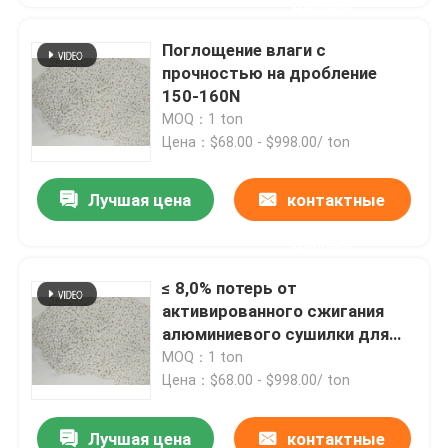
данные
Поглощение влаги с
прочностью на дробление
150-160N
MOQ：1 ton
Цена：$68.00 - $998.00/ ton
Лучшая цена
контактные
данные
≤ 8,0% потерь от
активированного сжигания
алюминиевого сушилки для
промышленных сушильных
MOQ：1 ton
применений
Цена：$68.00 - $998.00/ ton
Лучшая цена
контактные