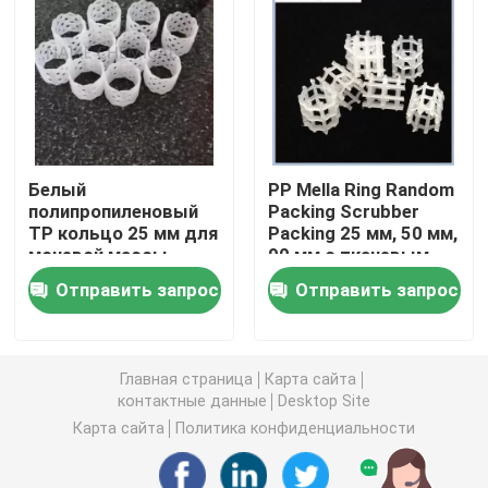
углекислый литий
Активированный глинозем
Белый
PP Mella Ring Random
Случайная упаковка колонки
полипропиленовый
Packing Scrubber
TP кольцо 25 мм для
Packing 25 мм, 50 мм,
мочевой массы
90 мм с тканевым
структурированная башенная упаковка
вышки в
пакетом
Отправить запрос
Отправить запрос
промышленности
удобрений
Лабораторная упаковка
Главная страница
Карта сайта
internals перегонной колонны
контактные данные
Desktop Site
Карта сайта
Политика конфиденциальности
Шарик глинозема керамический