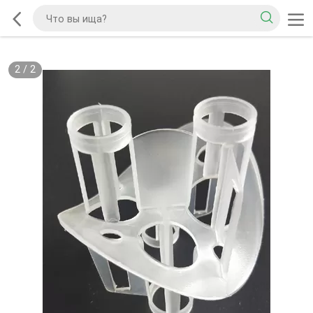
2
/
2