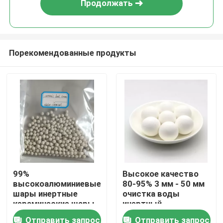
Продолжать
Порекомендованные продукты
Домой
99%
Высокое качество
высокоалюминиевые
80-95% 3 мм - 50 мм
Продукты
шары инертные
очистка воды
керамические шары
инертный
в качестве
алюминиевый
Отправить запрос
Отправить запрос
Видеозаписи