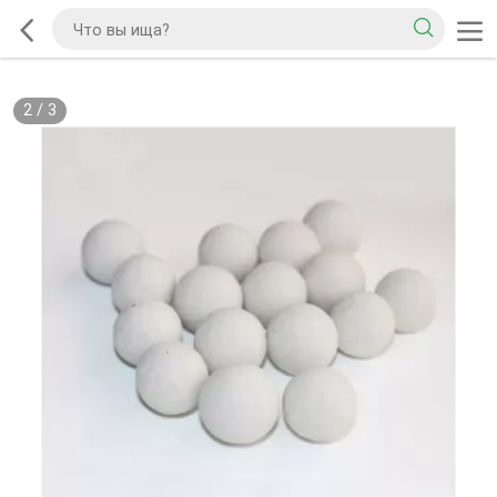
2
/
3