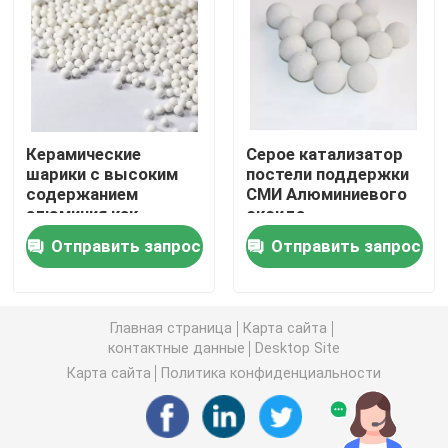
углекислый литий
Активированный глинозем
Керамические
Серое катализатор
шарики с высоким
постели поддержки
Случайная упаковка колонки
содержанием
СМИ Алюминиевого
алюминия как
оксида
шлифовальные
керамические
структурированная башенная упаковка
Отправить запрос
Отправить запрос
шарики гибридные
шарики в реакторе
керамические
шариковые
Лабораторная упаковка
подшипники
Главная страница
Карта сайта
керамические
контактные данные
Desktop Site
internals перегонной колонны
Карта сайта
Политика конфиденциальности
Шарик глинозема керамический