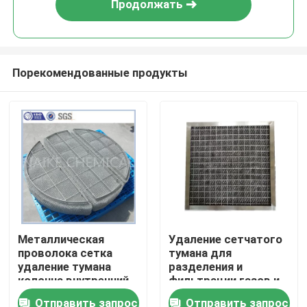
Продолжать
Порекомендованные продукты
Домой
Металлическая
Удаление сетчатого
проволока сетка
тумана для
Продукты
удаление тумана
разделения и
колонна внутренний
фильтрации газов и
производитель в
жидкостей
Отправить запрос
Отправить запрос
Видеозаписи