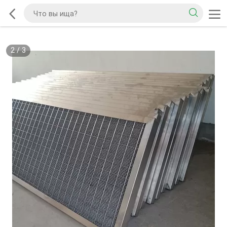
2
/
3