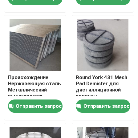
Китае
О нас
Экскурсия по заводу
Контроль качества
Свяжитесь с нами
Происхождение
Round York 431 Mesh
Нержавеющая сталь
Pad Demister для
Металлический
дистилляционной
Запросите цитату
вытягиватель
колонны
тумана с
Отправить запрос
Отправить запрос
металлической
рамой для
Молекулярное сито ПСА
дистилляционной
колонны
Молекулярный сито зеолит