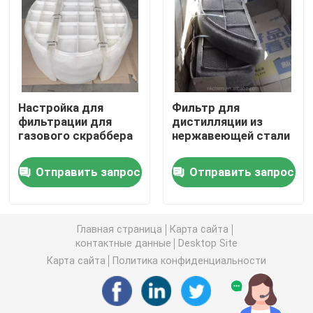
углекислый литий
Активированный глинозем
Настройка для
Фильтр для
фильтрации для
дистилляции из
Случайная упаковка колонки
газового скраббера
нержавеющей стали
структурированная башенная упаковка
Отправить запрос
Отправить запрос
Лабораторная упаковка
Главная страница
Карта сайта
контактные данные
Desktop Site
internals перегонной колонны
Карта сайта
Политика конфиденциальности
Шарик глинозема керамический