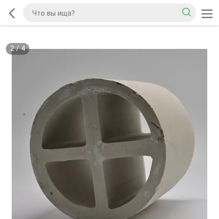
2
/
4