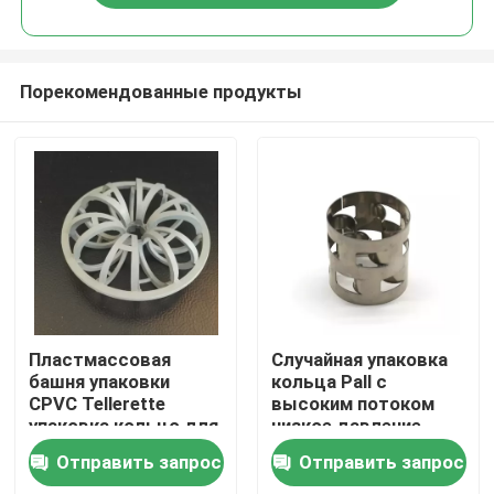
Порекомендованные продукты
Домой
Пластмассовая
Случайная упаковка
башня упаковки
кольца Pall с
CPVC Tellerette
высоким потоком
Продукты
упаковка кольцо для
низкое давление
услуги раздевания
падение и
Отправить запрос
Отправить запрос
сопротивление
Видеозаписи