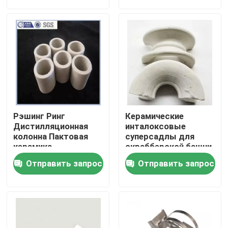
О нас
Экскурсия по заводу
Контроль качества
Рэшинг Ринг
Керамические
Свяжитесь с нами
Дистилляционная
инталоксовые
колонна Пактовая
суперсадлы для
керамика
скрабберской башни
Запросите цитату
Отправить запрос
Отправить запрос
Молекулярное сито ПСА
Молекулярный сито зеолит