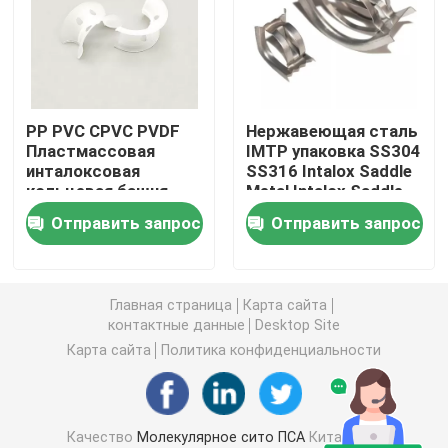
углекислый литий
Активированный глинозем
PP PVC CPVC PVDF
Нержавеющая сталь
Пластмассовая
IMTP упаковка SS304
инталоксовая
SS316 Intalox Saddle
Случайная упаковка колонки
кольцевая башня
Metal Intalox Saddle
Отправить запрос
Отправить запрос
структурированная башенная упаковка
Лабораторная упаковка
Главная страница
Карта сайта
контактные данные
Desktop Site
Карта сайта
Политика конфиденциальности
internals перегонной колонны
Шарик глинозема керамический
Качество
Молекулярное сито ПСА
Китайская