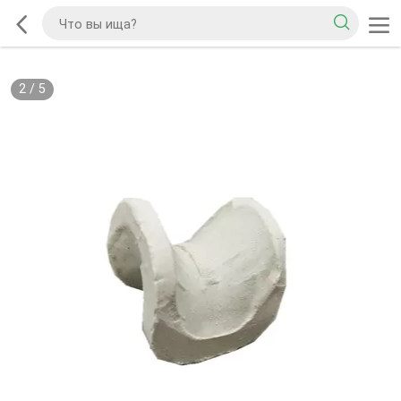
2
/
5