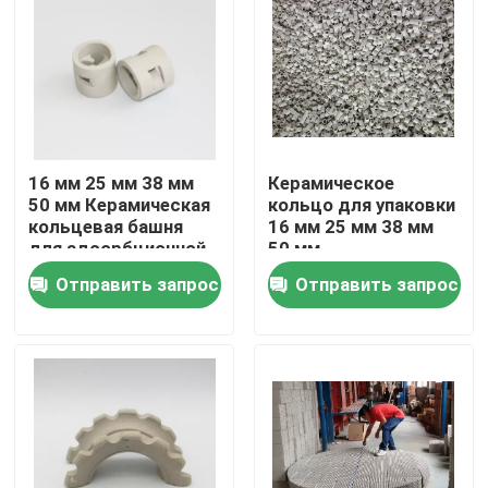
О нас
Экскурсия по заводу
16 мм 25 мм 38 мм
Керамическое
Контроль качества
50 мм Керамическая
кольцо для упаковки
кольцевая башня
16 мм 25 мм 38 мм
для адсорбционной
50 мм
Свяжитесь с нами
колонны
Отправить запрос
Отправить запрос
Запросите цитату
Молекулярное сито ПСА
Молекулярный сито зеолит