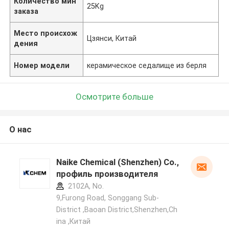
Количество мин
25Kg
заказа
Место происхож
Цзянси, Китай
дения
Номер модели
керамическое седалище из берля
Осмотрите больше
О нас
Naike Chemical (Shenzhen) Co., Ltd
профиль производителя
2102A, No.
9,Furong Road, Songgang Sub-
District ,Baoan District,Shenzhen,Ch
ina ,Китай