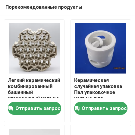
Порекомендованные продукты
Легкий керамический
Керамическая
комбинированный
случайная упаковка
башенный
Пал упаковочное
Домой
упаковочный кольцо
кольцо для
для мытья бензола и
адсорбционной
Отправить запрос
Отправить запрос
аммиака
колонны
Продукты
Видеозаписи