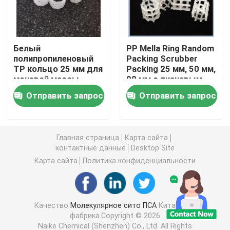
углекислый литий
Белый
PP Mella Ring Random
полипропиленовый
Packing Scrubber
Активированный глинозем
TP кольцо 25 мм для
Packing 25 мм, 50 мм,
мочевой массы
90 мм с тканевым
вышки в
пакетом
Случайная упаковка колонки
Отправить запрос
Отправить запрос
промышленности
удобрений
структурированная башенная упаковка
Главная страница
Карта сайта
контактные данные
Desktop Site
Лабораторная упаковка
Карта сайта
Политика конфиденциальности
internals перегонной колонны
Качество
Молекулярное сито ПСА
Китайская
фабрика.Copyright © 2026
Шарик глинозема керамический
Naike Chemical (Shenzhen) Co., Ltd. All Rights