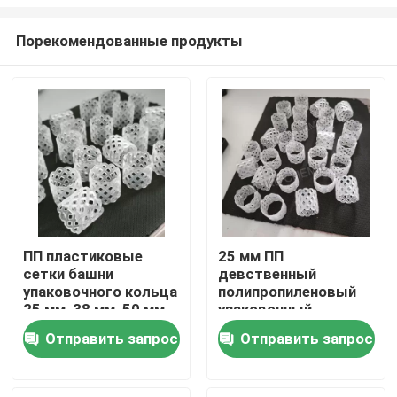
Порекомендованные продукты
ПП пластиковые
25 мм ПП
сетки башни
девственный
Домой
упаковочного кольца
полипропиленовый
25 мм, 38 мм, 50 мм
упаковочный
для мочевой
кровать TP кольцо
Продукты
Отправить запрос
Отправить запрос
единицы в
для мочевой
промышленности
установки
удобрений
Видеозаписи