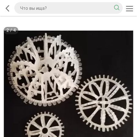
2
/
4