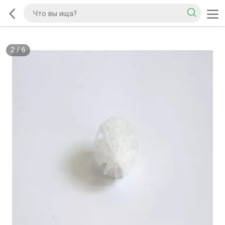
2
/
6