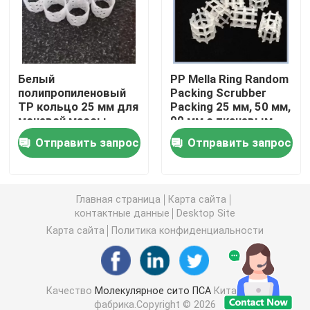
углекислый литий
Белый
PP Mella Ring Random
Активированный глинозем
полипропиленовый
Packing Scrubber
TP кольцо 25 мм для
Packing 25 мм, 50 мм,
мочевой массы
90 мм с тканевым
Случайная упаковка колонки
вышки в
пакетом
Отправить запрос
Отправить запрос
промышленности
удобрений
структурированная башенная упаковка
Главная страница
Карта сайта
Лабораторная упаковка
контактные данные
Desktop Site
Карта сайта
Политика конфиденциальности
internals перегонной колонны
Качество
Молекулярное сито ПСА
Китайская
Шарик глинозема керамический
фабрика.Copyright © 2026