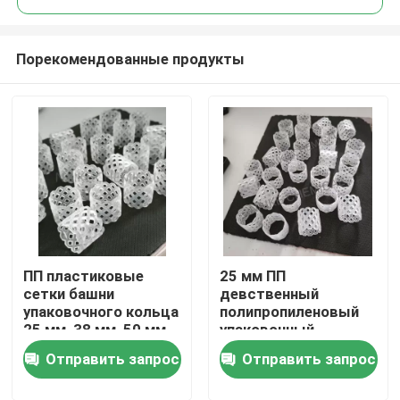
Порекомендованные продукты
ПП пластиковые
25 мм ПП
Домой
сетки башни
девственный
упаковочного кольца
полипропиленовый
25 мм, 38 мм, 50 мм
упаковочный
Продукты
для мочевой
кровать TP кольцо
Отправить запрос
Отправить запрос
единицы в
для мочевой
промышленности
установки
Видеозаписи